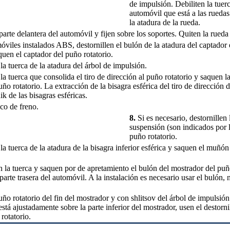
de impulsión. Debiliten la tuer
automóvil que está a las ruedas
la atadura de la rueda.
arte delantera del automóvil y fijen sobre los soportes. Quiten la rueda
viles instalados ABS, destornillen el bulón de la atadura del captador 
uen el captador del puño rotatorio.
la tuerca de la atadura del árbol de impulsión.
la tuerca que consolida el tiro de dirección al puño rotatorio y saquen la
uño rotatorio. La extracción de la bisagra esférica del tiro de dirección 
ik de las bisagras esféricas.
sco de freno.
8.
Si es necesario, destornillen
suspensión (son indicados por la
puño rotatorio.
la tuerca de la atadura de la bisagra inferior esférica y saquen el muñón
n la tuerca y saquen por de apretamiento el bulón del mostrador del puñ
 parte trasera del automóvil. A la instalación es necesario usar el bulón,
ño rotatorio del fin del mostrador y con shlitsov del árbol de impulsión
está ajustadamente sobre la parte inferior del mostrador, usen el destorn
rotatorio.