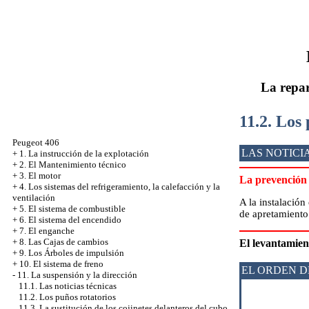
La repar
11.2. Los
Peugeot 406
LAS NOTICI
+
1. La instrucción de la explotación
+
2. El Mantenimiento técnico
+
3. El motor
La prevención
+
4. Los sistemas del refrigeramiento, la calefacción y la
ventilación
A la instalación 
+
5. El sistema de combustible
de apretamiento 
+
6. El sistema del encendido
+
7. El enganche
+
8. Las Cajas de cambios
El levantamien
+
9. Los Árboles de impulsión
+
10. El sistema de freno
EL ORDEN D
-
11. La suspensión y la dirección
11.1. Las noticias técnicas
11.2. Los puños rotatorios
11.3. La sustitución de los cojinetes delanteros del cubo