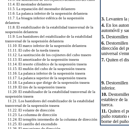
11.4. El mostrador delantero
11.5. La reparación del mostrador delantero
11.6. La palanca inferior de la suspensión delantera
11.7. La bisagra inferior esférica de la suspensión
3.
Levanten la p
delantera
4.
En los automó
11.8. El estabilizador de la estabilidad transversal de la
automóvil y saq
suspensión delantera
5.
Destornillen 
11.9. Los bastidores del estabilizador de la estabilidad
transversal de la suspensión delantera
6.
Destornillen 
11.10. El marco inferior de la suspensión delantera
dirección del p
11.11. El cubo de la rueda trasera
universal s'emn
11.12. La sustitución de los cojinetes del cubo trasero
7.
Quiten el di
11.13. El amortizador de la suspensión trasera
11.14. El resorte cilíndrico de la suspensión trasera
11.15. El muñón del cubo de la suspensión trasera
11.16. La palanca inferior de la suspensión trasera
11.17. La palanca superior de la suspensión trasera
9.
Destornillen 
11.18. La palanca que dirige de la suspensión trasera
11.19. El tiro de la suspensión trasera
inferior.
11.20. El estabilizador de la estabilidad transversal de la
10.
Destornille
suspensión trasera
establece de la
11.21. Los bastidores del estabilizador de la estabilidad
tuerca.
transversal de la suspensión trasera
11.22. El volante de dirección
11.
Quiten el pu
11.23. La columna de dirección
puño rotatorio 
11.24. El terraplén intermedio de la columna de dirección
borne del puño 
11.25. El castillo del encendido
11.26. El mecanismo de dirección