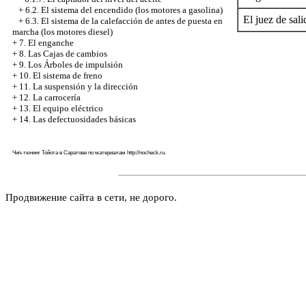
+
6.2. El sistema del encendido (los motores a gasolina)
El juez de sali
+
6.3. El sistema de la calefacción de antes de puesta en
marcha (los motores diesel)
+
7. El enganche
+
8. Las Cajas de cambios
+
9. Los Árboles de impulsión
+
10. El sistema de freno
+
11. La suspensión y la dirección
+
12. La carrocería
+
13. El equipo eléctrico
+
14. Las defectuosidades básicas
Чип-тюнинг Тойота в Саратове по материалам
http://nocheck.ru
.
Продвижение сайта в сети, не дорого.