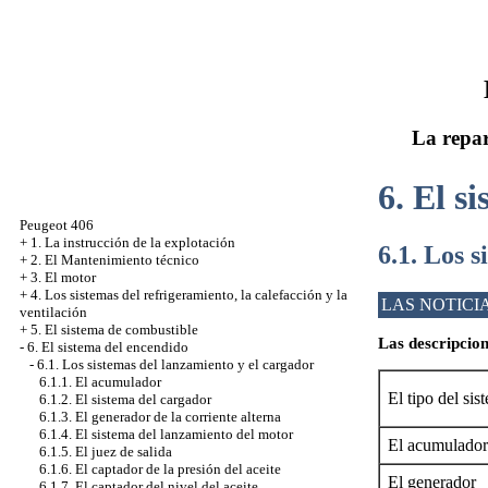
La repar
6. El s
Peugeot 406
+
1. La instrucción de la explotación
6.1. Los 
+
2. El Mantenimiento técnico
+
3. El motor
+
4. Los sistemas del refrigeramiento, la calefacción y la
LAS NOTICI
ventilación
+
5. El sistema de combustible
Las descripcion
-
6. El sistema del encendido
-
6.1. Los sistemas del lanzamiento y el cargador
6.1.1. El acumulador
El tipo del sis
6.1.2. El sistema del cargador
6.1.3. El generador de la corriente alterna
6.1.4. El sistema del lanzamiento del motor
El acumulador
6.1.5. El juez de salida
6.1.6. El captador de la presión del aceite
El generador
6.1.7. El captador del nivel del aceite