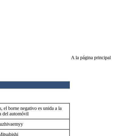
A la página principal
s, el borne negativo es unida a la
a del automóvil
luzhivaemyy
Mitsubishi