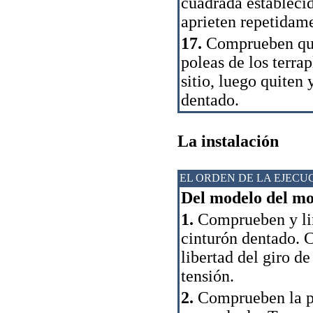
cuadrada establecid
aprieten repetidame
17.
Comprueben que l
poleas de los terra
sitio, luego quiten
dentado.
La instalación
EL ORDEN DE LA EJECU
Del modelo del mot
1.
Comprueben y lim
cinturón dentado. 
libertad del giro d
tensión.
2.
Comprueben la pre