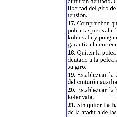
cinturón dentado. 
libertad del giro d
tensión.
17.
Comprueben que 
polea raspredvala.
kolenvala y pongan 
garantiza la correc
18.
Quiten la polea 
dentado a la polea 
su giro.
19.
Establezcan la c
del cinturón auxili
20.
Establezcan la b
kolenvala.
21.
Sin quitar las b
de la atadura de las