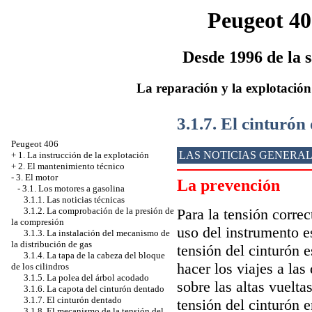
Peugeot 40
Desde 1996 de la s
La reparación y la explotación
3.1.7. El cinturón
Peugeot 406
LAS NOTICIAS GENERA
+
1. La instrucción de la explotación
+
2. El mantenimiento técnico
-
3. El motor
La prevención
-
3.1. Los motores a gasolina
3.1.1. Las noticias técnicas
Para la tensión correc
3.1.2. La comprobación de la presión de
la compresión
uso del instrumento e
3.1.3. La instalación del mecanismo de
la distribución de gas
tensión del cinturón 
3.1.4. La tapa de la cabeza del bloque
hacer los viajes a las
de los cilindros
3.1.5. La polea del árbol acodado
sobre las altas vuelta
3.1.6. La capota del cinturón dentado
3.1.7. El cinturón dentado
tensión del cinturón e
3.1.8. El mecanismo de la tensión del