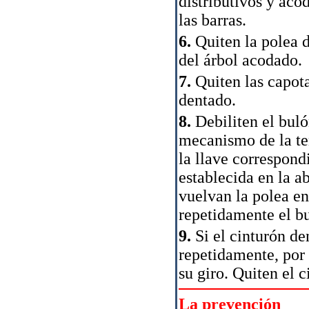
distributivos y acod
las barras.
6.
Quiten la polea d
del árbol acodado.
7.
Quiten las capota
dentado.
8.
Debiliten el buló
mecanismo de la te
la llave correspond
establecida en la ab
vuelvan la polea en
repetidamente el bu
9.
Si el cinturón de
repetidamente, por e
su giro. Quiten el c
La prevención