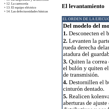
+
12. La carrocería
El levantamiento
+
13. El equipo eléctrico
+
14. Las defectuosidades básicas
EL ORDEN DE LA EJECU
Del modelo del mot
1.
Desconecten el b
2.
Levanten la parte
rueda derecha delan
atadura del guardab
3.
Quiten la correa 
el bulón y quiten e
de transmisión.
4.
Destornillen el b
cinturón dentado.
5.
Realicen kolenval
aberturas de ajuste 