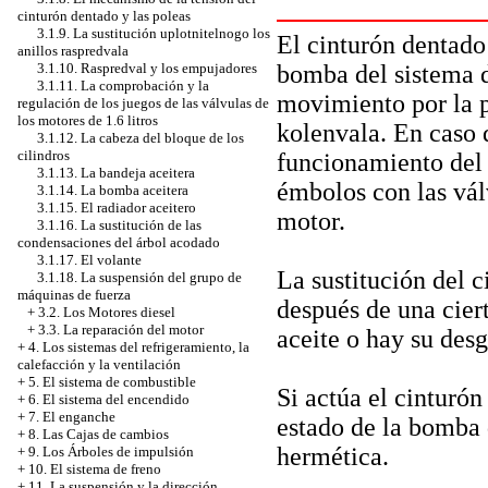
cinturón dentado y las poleas
3.1.9. La sustitución uplotnitelnogo los
El cinturón dentado
anillos raspredvala
bomba del sistema d
3.1.10. Raspredval y los empujadores
3.1.11. La comprobación y la
movimiento por la p
regulación de los juegos de las válvulas de
los motores de 1.6 litros
kolenvala. En caso d
3.1.12. La cabeza del bloque de los
cilindros
funcionamiento del 
3.1.13. La bandeja aceitera
émbolos con las válv
3.1.14. La bomba aceitera
3.1.15. El radiador aceitero
motor.
3.1.16. La sustitución de las
condensaciones del árbol acodado
3.1.17. El volante
La sustitución del 
3.1.18. La suspensión del grupo de
máquinas de fuerza
después de una ciert
+
3.2. Los Motores diesel
+
3.3. La reparación del motor
aceite o hay su des
+
4. Los sistemas del refrigeramiento, la
calefacción y la ventilación
+
5. El sistema de combustible
Si actúa el cinturó
+
6. El sistema del encendido
+
7. El enganche
estado de la bomba 
+
8. Las Cajas de cambios
hermética.
+
9. Los Árboles de impulsión
+
10. El sistema de freno
+
11. La suspensión y la dirección