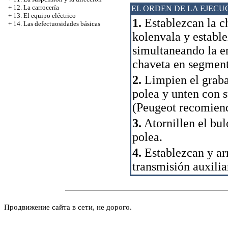
+
12. La carrocería
EL ORDEN DE LA EJECU
+
13. El equipo eléctrico
1.
Establezcan la c
+
14. Las defectuosidades básicas
kolenvala y estable
simultaneando la e
chaveta en segment
2.
Limpien el grabad
polea y unten con s
(Peugeot recomiend
3.
Atornillen el bul
polea.
4.
Establezcan y arr
transmisión auxilia
Продвижение сайта в сети, не дорого.