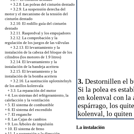
+
3.2.8. Las poleas del cinturón dentado
+
3.2.9. La suspensión derecha del
motor y el mecanismo de la tensión del
cinturón dentado
3.2.10. El rodillo guía del cinturón
dentado
3.2.11. Raspredval y los empujadores
3.2.12. La comprobación y la
regulación de los juegos de las válvulas
+
3.2.13. El levantamiento y la
instalación de la cabeza del bloque de los
cilindros (los motores de 1.9 litros)
3.2.14. El levantamiento y la
instalación de la bandeja aceitera
3.2.15. El levantamiento y la
instalación de la bomba aceitera
3.
Destornillen el b
+
3.2.16. La sustitución uplotnitelnyh
de los anillos kolenvala
Si la polea es estab
+
3.3. La reparación del motor
+
4. Los sistemas del refrigeramiento, la
en kolenval con la 
calefacción y la ventilación
espárrago, los quit
+
5. El sistema de combustible
+
6. El sistema del encendido
kolenval, lo quiten
+
7. El enganche
+
8. Las Cajas de cambios
+
9. Los Árboles de impulsión
La instalación
+
10. El sistema de freno
+
11. La suspensión y la dirección