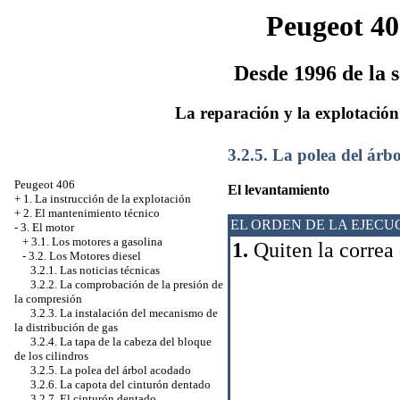
Peugeot 40
Desde 1996 de la s
La reparación y la explotación
3.2.5. La polea del árb
Peugeot 406
El levantamiento
+
1. La instrucción de la explotación
+
2. El mantenimiento técnico
EL ORDEN DE LA EJECU
-
3. El motor
+
3.1. Los motores a gasolina
1.
Quiten la correa 
-
3.2. Los Motores diesel
3.2.1. Las noticias técnicas
3.2.2. La comprobación de la presión de
la compresión
3.2.3. La instalación del mecanismo de
la distribución de gas
3.2.4. La tapa de la cabeza del bloque
de los cilindros
3.2.5. La polea del árbol acodado
3.2.6. La capota del cinturón dentado
3.2.7. El cinturón dentado