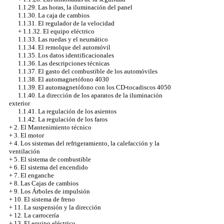
1.1.29. Las horas, la iluminación del panel
1.1.30. La caja de cambios
1.1.31. El regulador de la velocidad
+
1.1.32. El equipo eléctrico
1.1.33. Las ruedas y el neumático
1.1.34. El remolque del automóvil
1.1.35. Los datos identificacionales
1.1.36. Las descripciones técnicas
1.1.37. El gasto del combustible de los automóviles
1.1.38. El automagnetófono 4030
1.1.39. El automagnetófono con los CD-tocadiscos 4050
1.1.40. La dirección de los aparatos de la iluminación
exterior
1.1.41. La regulación de los asientos
1.1.42. La regulación de los faros
+
2. El Mantenimiento técnico
+
3. El motor
+
4. Los sistemas del refrigeramiento, la calefacción y la
ventilación
+
5. El sistema de combustible
+
6. El sistema del encendido
+
7. El enganche
+
8. Las Cajas de cambios
+
9. Los Árboles de impulsión
+
10. El sistema de freno
+
11. La suspensión y la dirección
+
12. La carrocería
+
13. El equipo eléctrico