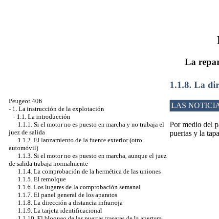
La repar
1.1.8. La di
Peugeot 406
LAS NOTICI
-
1. La instrucción de la explotación
-
1.1. La introducción
Por medio del pa
1.1.1. Si el motor no es puesto en marcha y no trabaja el
juez de salida
puertas y la tap
1.1.2. El lanzamiento de la fuente exterior (otro
automóvil)
1.1.3. Si el motor no es puesto en marcha, aunque el juez
de salida trabaja normalmente
1.1.4. La comprobación de la hermética de las uniones
1.1.5. El remolque
1.1.6. Los lugares de la comprobación semanal
1.1.7. El panel general de los aparatos
1.1.8. La dirección a distancia infrarroja
1.1.9. La tarjeta identificacional
1.1.10. El bloqueo de las puertas traseras de la apertura