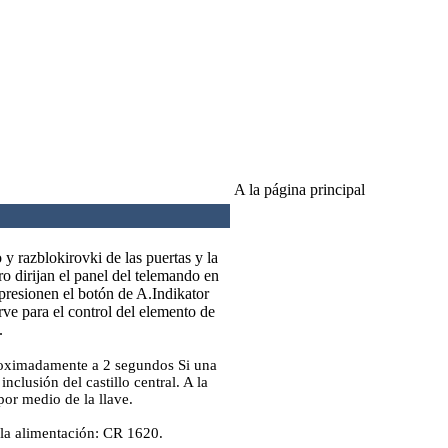
A la página principal
 y razblokirovki de las puertas y la
ro dirijan el panel del telemando en
presionen el botón de A.Indikator
irve para el control del elemento de
.
 aproximadamente a 2 segundos Si una
nclusión del castillo central. A la
por medio de la llave.
 la alimentación: CR 1620.