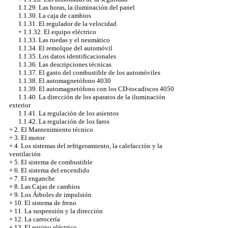
1.1.29. Las horas, la iluminación del panel
1.1.30. La caja de cambios
1.1.31. El regulador de la velocidad
+
1.1.32. El equipo eléctrico
1.1.33. Las ruedas y el neumático
1.1.34. El remolque del automóvil
1.1.35. Los datos identificacionales
1.1.36. Las descripciones técnicas
1.1.37. El gasto del combustible de los automóviles
1.1.38. El automagnetófono 4030
1.1.39. El automagnetófono con los CD-tocadiscos 4050
1.1.40. La dirección de los aparatos de la iluminación
exterior
1.1.41. La regulación de los asientos
1.1.42. La regulación de los faros
+
2. El Mantenimiento técnico
+
3. El motor
+
4. Los sistemas del refrigeramiento, la calefacción y la
ventilación
+
5. El sistema de combustible
+
6. El sistema del encendido
+
7. El enganche
+
8. Las Cajas de cambios
+
9. Los Árboles de impulsión
+
10. El sistema de freno
+
11. La suspensión y la dirección
+
12. La carrocería
+
13. El equipo eléctrico