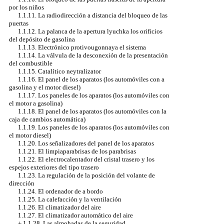
por los niños
1.1.11. La radiodirección a distancia del bloqueo de las
puertas
1.1.12. La palanca de la apertura lyuchka los orificios
del depósito de gasolina
1.1.13. Electrónico protivougonnaya el sistema
1.1.14. La válvula de la desconexión de la presentación
del combustible
1.1.15. Catalítico neytralizator
1.1.16. El panel de los aparatos (los automóviles con a
gasolina y el motor diesel)
1.1.17. Los paneles de los aparatos (los automóviles con
el motor a gasolina)
1.1.18. El panel de los aparatos (los automóviles con la
caja de cambios automática)
1.1.19. Los paneles de los aparatos (los automóviles con
el motor diesel)
1.1.20. Los señalizadores del panel de los aparatos
1.1.21. El limpiaparabrisas de los parabrisas
1.1.22. El electrocalentador del cristal trasero y los
espejos exteriores del tipo trasero
1.1.23. La regulación de la posición del volante de
dirección
1.1.24. El ordenador de a bordo
1.1.25. La calefacción y la ventilación
1.1.26. El climatizador del aire
1.1.27. El climatizador automático del aire
+
1.1.28. Las almohadas de la seguridad