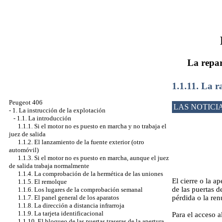
La repar
1.1.11. La r
Peugeot 406
LAS NOTICI
-
1. La instrucción de la explotación
-
1.1. La introducción
1.1.1. Si el motor no es puesto en marcha y no trabaja el
juez de salida
1.1.2. El lanzamiento de la fuente exterior (otro
automóvil)
1.1.3. Si el motor no es puesto en marcha, aunque el juez
de salida trabaja normalmente
1.1.4. La comprobación de la hermética de las uniones
El cierre o la a
1.1.5. El remolque
de las puertas d
1.1.6. Los lugares de la comprobación semanal
pérdida o la ren
1.1.7. El panel general de los aparatos
1.1.8. La dirección a distancia infrarroja
1.1.9. La tarjeta identificacional
Para el acceso a
1.1.10. El bloqueo de las puertas traseras de la apertura