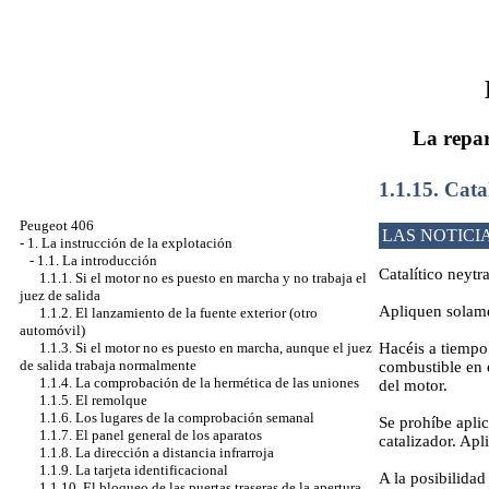
La repar
1.1.15. Cata
Peugeot 406
LAS NOTICI
-
1. La instrucción de la explotación
-
1.1. La introducción
Catalítico neytr
1.1.1. Si el motor no es puesto en marcha y no trabaja el
juez de salida
Apliquen solame
1.1.2. El lanzamiento de la fuente exterior (otro
automóvil)
Hacéis a tiempo
1.1.3. Si el motor no es puesto en marcha, aunque el juez
de salida trabaja normalmente
combustible en e
1.1.4. La comprobación de la hermética de las uniones
del motor.
1.1.5. El remolque
1.1.6. Los lugares de la comprobación semanal
Se prohíbe aplic
1.1.7. El panel general de los aparatos
catalizador. Ap
1.1.8. La dirección a distancia infrarroja
1.1.9. La tarjeta identificacional
A la posibilidad
1.1.10. El bloqueo de las puertas traseras de la apertura