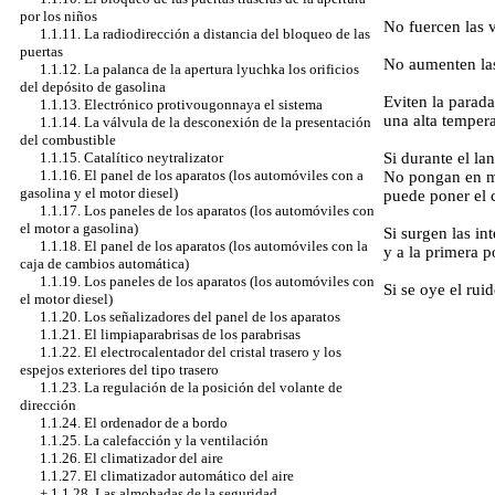
por los niños
No fuercen las 
1.1.11. La radiodirección a distancia del bloqueo de las
puertas
No aumenten las
1.1.12. La palanca de la apertura lyuchka los orificios
del depósito de gasolina
Eviten la parada
1.1.13. Electrónico protivougonnaya el sistema
una alta tempera
1.1.14. La válvula de la desconexión de la presentación
del combustible
Si durante el la
1.1.15. Catalítico neytralizator
1.1.16. El panel de los aparatos (los automóviles con a
No pongan en ma
gasolina y el motor diesel)
puede poner el c
1.1.17. Los paneles de los aparatos (los automóviles con
el motor a gasolina)
Si surgen las in
1.1.18. El panel de los aparatos (los automóviles con la
y a la primera 
caja de cambios automática)
1.1.19. Los paneles de los aparatos (los automóviles con
Si se oye el rui
el motor diesel)
1.1.20. Los señalizadores del panel de los aparatos
1.1.21. El limpiaparabrisas de los parabrisas
1.1.22. El electrocalentador del cristal trasero y los
espejos exteriores del tipo trasero
1.1.23. La regulación de la posición del volante de
dirección
1.1.24. El ordenador de a bordo
1.1.25. La calefacción y la ventilación
1.1.26. El climatizador del aire
1.1.27. El climatizador automático del aire
+
1.1.28. Las almohadas de la seguridad