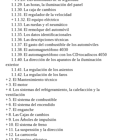
1.1.29. Las horas, la iluminación del panel
1.1.30. La caja de cambios
1.1.31. El regulador de la velocidad
+
1.1.32. El equipo eléctrico
1.1.33. Las ruedas y el neumático
1.1.34. El remolque del automóvil
1.1.35. Los datos identificacionales
1.1.36. Las descripciones técnicas
1.1.37. El gasto del combustible de los automóviles
1.1.38. El automagnetófono 4030
1.1.39. El automagnetófono con los CD-tocadiscos 4050
1.1.40. La dirección de los aparatos de la iluminación
exterior
1.1.41. La regulación de los asientos
1.1.42. La regulación de los faros
+
2. El Mantenimiento técnico
+
3. El motor
+
4. Los sistemas del refrigeramiento, la calefacción y la
ventilación
+
5. El sistema de combustible
+
6. El sistema del encendido
+
7. El enganche
+
8. Las Cajas de cambios
+
9. Los Árboles de impulsión
+
10. El sistema de freno
+
11. La suspensión y la dirección
+
12. La carrocería
+
13. El equipo eléctrico