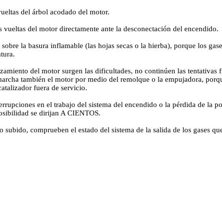
vueltas del árbol acodado del motor.
 vueltas del motor directamente ante la desconectación del encendido.
 sobre la basura inflamable (las hojas secas o la hierba), porque los ga
tura.
nzamiento del motor surgen las dificultades, no continúen las tentativas
rcha también el motor por medio del remolque o la empujadora, porqu
atalizador fuera de servicio.
terrupciones en el trabajo del sistema del encendido o la pérdida de la p
posibilidad se dirijan A CIENTOS.
do subido, comprueben el estado del sistema de la salida de los gases qu