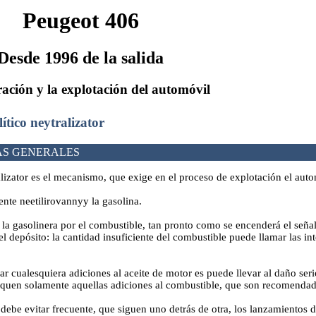
Peugeot 406
Desde 1996 de la salida
ación y la explotación del automóvil
lítico neytralizator
AS GENERALES
alizator es el mecanismo, que exige en el proceso de explotación el auto
nte neetilirovannyy la gasolina.
 la gasolinera por el combustible, tan pronto como se encenderá el seña
l depósito: la cantidad insuficiente del combustible puede llamar las i
ar cualesquiera adiciones al aceite de motor es puede llevar al daño serio
liquen solamente aquellas adiciones al combustible, que son recomenda
 debe evitar frecuente, que siguen uno detrás de otra, los lanzamientos 