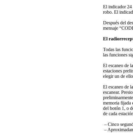
El indicador 24 
robo. El indica
Después del des
mensaje “CODE”
El radiorrecep
Todas las funci
las funciones si
El escaneo de l
estaciones prel
elegir un de ello
El escaneo de l
escanear. Presi
preliminarmente
memoria fijada 
del botón 1, o 
de cada estaci
– Cinco segundo
– Aproximadamen