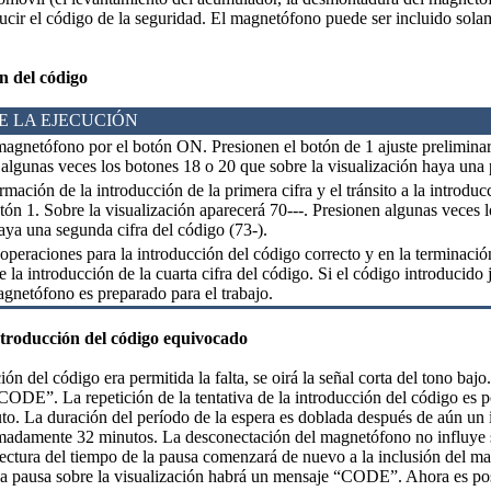
ducir el código de la seguridad. El magnetófono puede ser incluido sola
.
n del código
E LA EJECUCIÓN
agnetófono por el botón ON. Presionen el botón de 1 ajuste preliminar.
 algunas veces los botones 18 o 20 que sobre la visualización haya una p
rmación de la introducción de la primera cifra y el tránsito a la introdu
tón 1. Sobre la visualización aparecerá 70---. Presionen algunas veces 
aya una segunda cifra del código (73-).
peraciones para la introducción del código correcto y en la terminación
 la introducción de la cuarta cifra del código. Si el código introducido j
agnetófono es preparado para el trabajo.
introducción del código equivocado
ción del código era permitida la falta, se oirá la señal corta del tono baj
DE”. La repetición de la tentativa de la introducción del código es p
to. La duración del período de la espera es doblada después de aún un i
madamente 32 minutos. La desconectación del magnetófono no influye s
 lectura del tiempo de la pausa comenzará de nuevo a la inclusión del 
la pausa sobre la visualización habrá un mensaje “CODE”. Ahora es posi