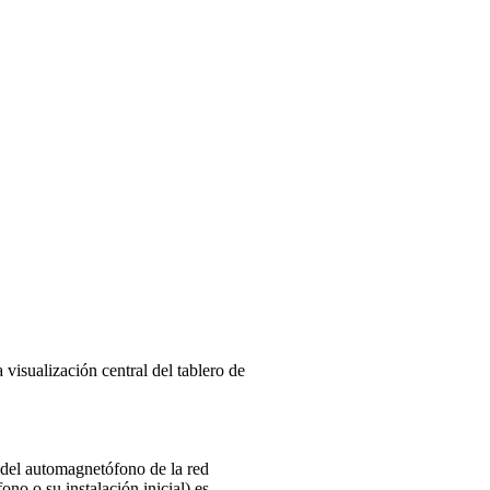
visualización central del tablero de
del automagnetófono de la red
no o su instalación inicial) es