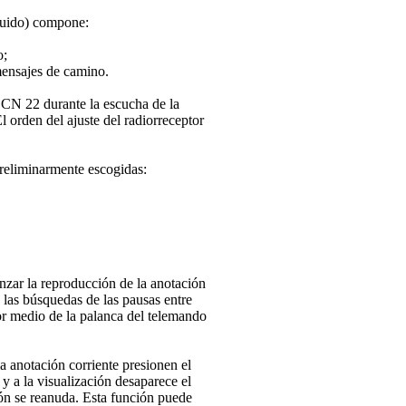
luido) compone:
o;
mensajes de camino.
SCN 22 durante la escucha de la
l orden del ajuste del radiorreceptor
preliminarmente escogidas:
zar la reproducción de la anotación
n las búsquedas de las pausas entre
or medio de la palanca del telemando
a anotación corriente presionen el
y a la visualización desaparece el
ón se reanuda. Esta función puede