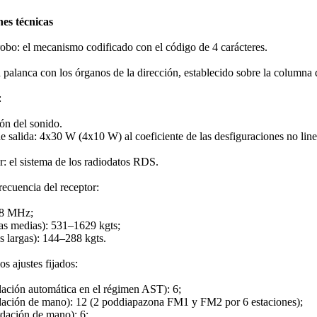
nes técnicas
robo: el mecanismo codificado con el código de 4 carácteres.
 palanca con los órganos de la dirección, establecido sobre la columna 
:
ón del sonido.
e salida: 4х30 W (4х10 W) al coeficiente de las desfiguraciones no line
r: el sistema de los radiodatos RDS.
recuencia del receptor:
08 MHz;
s medias): 531–1629 kgts;
 largas): 144–288 kgts.
os ajustes fijados:
ación automática en el régimen AST): 6;
dación de mano): 12 (2 poddiapazona FM1 y FM2 por 6 estaciones);
dación de mano): 6;