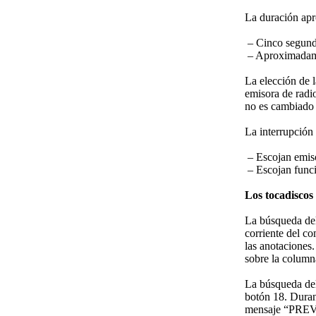
La duración ap
– Cinco segundo
– Aproximadamen
La elección de 
emisora de radio
no es cambiado 
La interrupción 
– Escojan emiso
– Escojan funci
Los tocadiscos 
La búsqueda del
corriente del co
las anotaciones
sobre la column
La búsqueda del
botón 18. Duran
mensaje “PREV 1