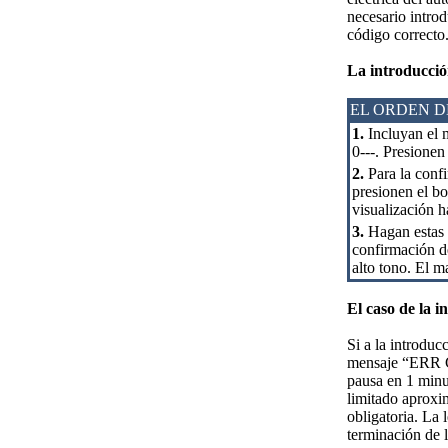
necesario intro
código correcto
La introducció
EL ORDEN D
1.
Incluyan el m
0---. Presionen
2.
Para la confi
presionen el bo
visualización h
3.
Hagan estas o
confirmación de
alto tono. El m
El caso de la 
Si a la introduc
mensaje “ERR CO
pausa en 1 minu
limitado aproxi
obligatoria. La
terminación de 