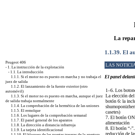
La repar
1.1.39. El 
Peugeot 406
LAS NOTICI
-
1. La instrucción de la explotación
-
1.1. La introducción
El panel delant
1.1.1. Si el motor no es puesto en marcha y no trabaja el
juez de salida
1.1.2. El lanzamiento de la fuente exterior (otro
1–6. Los botone
automóvil)
La elección del
1.1.3. Si el motor no es puesto en marcha, aunque el juez
botón 6: la incl
de salida trabaja normalmente
1.1.4. La comprobación de la hermética de las uniones
shumoponizheni
1.1.5. El remolque
casetes)
1.1.6. Los lugares de la comprobación semanal
7. El botón ON.
1.1.7. El panel general de los aparatos
alimentación
1.1.8. La dirección a distancia infrarroja
8. El botón “-”
1.1.9. La tarjeta identificacional
reducción de las
1.1.10. El bloqueo de las puertas traseras de la apertura