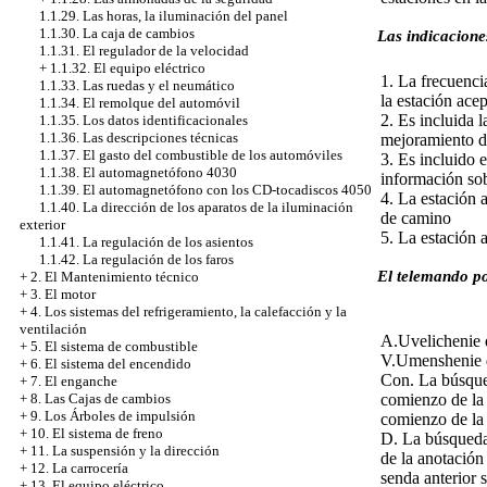
1.1.29. Las horas, la iluminación del panel
1.1.30. La caja de cambios
Las indicaciones
1.1.31. El regulador de la velocidad
+
1.1.32. El equipo eléctrico
1. La frecuenci
1.1.33. Las ruedas y el neumático
la estación ace
1.1.34. El remolque del automóvil
2. Es incluida 
1.1.35. Los datos identificacionales
1.1.36. Las descripciones técnicas
mejoramiento de
1.1.37. El gasto del combustible de los automóviles
3. Es incluido
1.1.38. El automagnetófono 4030
información so
1.1.39. El automagnetófono con los CD-tocadiscos 4050
4. La estación 
1.1.40. La dirección de los aparatos de la iluminación
de camino
exterior
5. La estación 
1.1.41. La regulación de los asientos
1.1.42. La regulación de los faros
El telemando po
+
2. El Mantenimiento técnico
+
3. El motor
+
4. Los sistemas del refrigeramiento, la calefacción y la
ventilación
A.Uvelichenie d
+
5. El sistema de combustible
V.Umenshenie d
+
6. El sistema del encendido
Con. La búsqued
+
7. El enganche
comienzo de la 
+
8. Las Cajas de cambios
+
9. Los Árboles de impulsión
comienzo de la 
+
10. El sistema de freno
D. La búsqueda
+
11. La suspensión y la dirección
de la anotación
+
12. La carrocería
senda anterior 
+
13. El equipo eléctrico