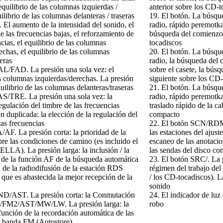
equilibrio de las columnas izquierdas /
anterior sobre los CD-t
ilibrio de las columnas delanteras / traseras
19. El botón
. La búsqu
. El aumento de la intensidad del sonido, el
radio, rápido peremotka 
e las frecuencias bajas, el reforzamiento de
búsqueda del comienzo 
ncias, el equilibrio de las columnas
tocadiscos
echas, el equilibrio de las columnas
20. El botón
. La búsqu
seras
radio, la búsqueda del 
AL/FAD. La presión una sola vez: el
sobre el casete, la bús
as columnas izquierdas/derechas. La presión
siguiente sobre los CD
uilibrio de las columnas delanteras/traseras
21. El botón
. La búsqu
AS/TRE. La presión una sola vez: la
radio, rápido peremotka 
regulación del timbre de las frecuencias
traslado rápido de la c
ón duplicada: la elección de la regulación del
compacto
tas frecuencias
22. El botón SCN/RDM.
/AF. La presión corta: la prioridad de la
las estaciones del ajuste
re las condiciones de camino (es incluido el
escaneo de las anotacio
LA). La presión larga: la inclusión / la
las sendas del disco c
 de la función AF de la búsqueda automática
23. El botón SRC/
. La
a de la radiodifusión de la estación RDS
régimen del trabajo del
 que es abastecida la mejor recepción de la
/ los CD-tocadiscos). L
sonido
ND/AST. La presión corta: la Conmutación
24. El indicador de luz 
/FM2/AST/MW/LW. La presión larga: la
robo
 función de la recordación automática de las
la banda FM (Autostore)