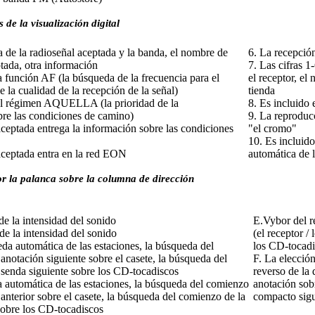
 de la visualización digital
a de la radioseñal aceptada y la banda, el nombre de
6. La recepción
ptada, otra información
7. Las cifras 1
la función AF (la búsqueda de la frecuencia para el
el receptor, el
 la cualidad de la recepción de la señal)
tienda
 el régimen AQUELLA (la prioridad de la
8. Es incluido
bre las condiciones de camino)
9. La reproduc
aceptada entrega la información sobre las condiciones
"el cromo"
10. Es incluido
aceptada entra en la red EON
automática de 
r la palanca sobre la columna de dirección
e la intensidad del sonido
E.Vybor del r
e la intensidad del sonido
(el receptor /
a automática de las estaciones, la búsqueda del
los CD-tocadi
anotación siguiente sobre el casete, la búsqueda del
F. La elección
senda siguiente sobre los CD-tocadiscos
reverso de la 
 automática de las estaciones, la búsqueda del comienzo
anotación sobr
 anterior sobre el casete, la búsqueda del comienzo de la
compacto sigu
sobre los CD-tocadiscos