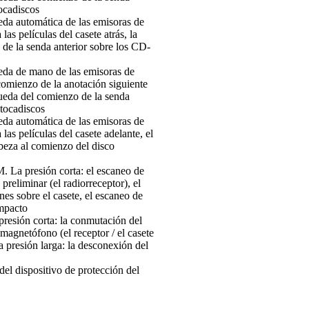
ocadiscos
eda automática de las emisoras de
las películas del casete atrás, la
de la senda anterior sobre los CD-
eda de mano de las emisoras de
comienzo de la anotación siguiente
queda del comienzo de la senda
-tocadiscos
eda automática de las emisoras de
las películas del casete adelante, el
abeza al comienzo del disco
 La presión corta: el escaneo de
 preliminar (el radiorreceptor), el
nes sobre el casete, el escaneo de
ompacto
 presión corta: la conmutación del
 magnetófono (el receptor / el casete
a presión larga: la desconexión del
del dispositivo de protección del