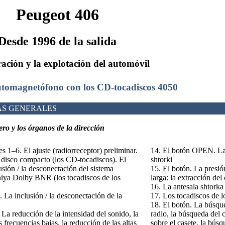
Peugeot 406
Desde 1996 de la salida
ación y la explotación del automóvil
automagnetófono con los CD-tocadiscos 4050
AS GENERALES
ero y los órganos de la dirección
s 1–6. El ajuste (radiorreceptor) preliminar.
14. El botón OPEN. La a
 disco compacto (los CD-tocadiscos). El
shtorki
usión / la desconectación del sistema
15. El botón
. La presió
ya Dolby BNR (los tocadiscos de los
larga: la extracción del
16. La antesala shtorka
 La inclusión / la desconectación de la
17. Los tocadiscos de l
18. El botón
. La búsqu
. La reducción de la intensidad del sonido, la
radio, la búsqueda del 
 frecuencias bajas, la reducción de las altas
sobre el casete, la bús