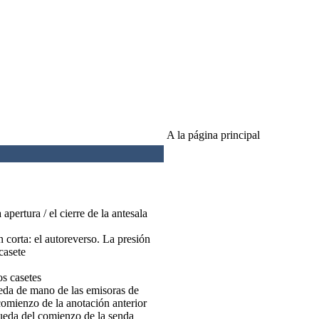
A la página principal
pertura / el cierre de la antesala
n corta: el autoreverso. La presión
 casete
os casetes
eda de mano de las emisoras de
comienzo de la anotación anterior
queda del comienzo de la senda