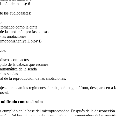
ación de mano): 6.
de los audiocasetes:
o
utomático como la cinta
e la anotación por las pausas
 las anotaciones
humoponizheniya Dolby B
cos:
 discos compactos
ápido de la cabeza que escanea
automática de la senda
 las sendas
al de la reproducción de las anotaciones.
es que tocan los regímenes el trabajo el magnetófono, desaparecen a la 
móvil.
odificado contra el robo
 cumplido en la base del microprocesador. Después de la desconexión 
tomóvil (el levantamiento del acumulador, la desmontadura del magnetófo