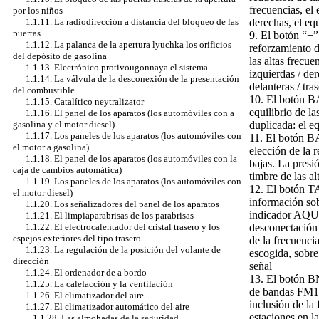
frecuencias, el 
por los niños
derechas, el equ
1.1.11. La radiodirección a distancia del bloqueo de las
puertas
9. El botón “+”
1.1.12. La palanca de la apertura lyuchka los orificios
reforzamiento d
del depósito de gasolina
las altas frecue
1.1.13. Electrónico protivougonnaya el sistema
izquierdas / der
1.1.14. La válvula de la desconexión de la presentación
delanteras / tra
del combustible
10. El botón B
1.1.15. Catalítico neytralizator
equilibrio de l
1.1.16. El panel de los aparatos (los automóviles con a
duplicada: el eq
gasolina y el motor diesel)
1.1.17. Los paneles de los aparatos (los automóviles con
11. El botón B
el motor a gasolina)
elección de la 
1.1.18. El panel de los aparatos (los automóviles con la
bajas. La presi
caja de cambios automática)
timbre de las al
1.1.19. Los paneles de los aparatos (los automóviles con
12. El botón TA
el motor diesel)
información sob
1.1.20. Los señalizadores del panel de los aparatos
indicador AQUEL
1.1.21. El limpiaparabrisas de los parabrisas
desconectación
1.1.22. El electrocalentador del cristal trasero y los
espejos exteriores del tipo trasero
de la frecuenci
1.1.23. La regulación de la posición del volante de
escogida, sobre
dirección
señal
1.1.24. El ordenador de a bordo
13. El botón B
1.1.25. La calefacción y la ventilación
de bandas FM1
1.1.26. El climatizador del aire
inclusión de la
1.1.27. El climatizador automático del aire
estaciones en 
+
1.1.28. Las almohadas de la seguridad