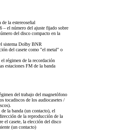
 de la estereoseñal
-6 – el número del ajuste fijado sobre
 número del disco compacto en la
 el sistema Dolby BNR
ción del casete como "el metal" o
 el régimen de la recordación
las estaciones FM de la banda
égimen del trabajo del magnetófono
 los tocadiscos de los audiocasetes /
scos).
 de la banda (un contacto), el
dirección de la reproducción de la
e el casete, la elección del disco
iente (un contacto)