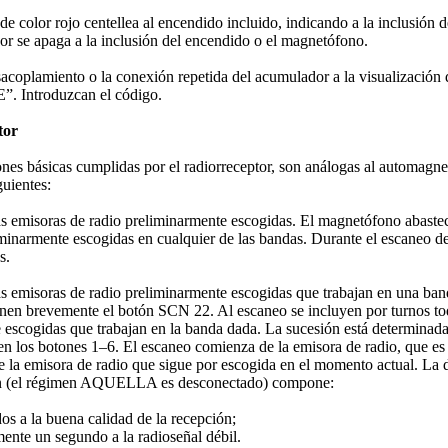
de color rojo centellea al encendido incluido, indicando a la inclusión d
dor se apaga a la inclusión del encendido o el magnetófono.
acoplamiento o la conexión repetida del acumulador a la visualización
. Introduzcan el código.
tor
ones básicas cumplidas por el radiorreceptor, son análogas al automag
guientes:
as emisoras de radio preliminarmente escogidas. El magnetófono abastece
iminarmente escogidas en cualquier de las bandas. Durante el escaneo de
s.
as emisoras de radio preliminarmente escogidas que trabajan en una ban
onen brevemente el botón SCN 22. Al escaneo se incluyen por turnos tod
 escogidas que trabajan en la banda dada. La sucesión está determinada 
en los botones 1–6. El escaneo comienza de la emisora de radio, que es 
de la emisora de radio que sigue por escogida en el momento actual. La
ón (el régimen AQUELLA es desconectado) compone:
s a la buena calidad de la recepción;
te un segundo a la radioseñal débil.