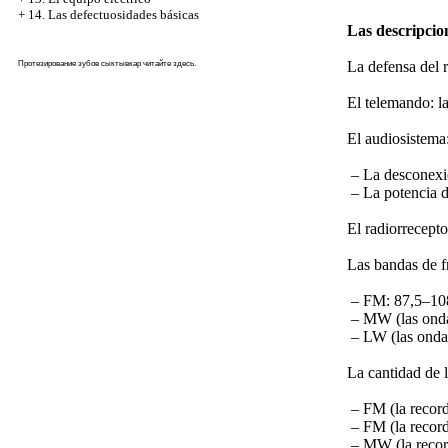
+
14. Las defectuosidades básicas
Las descripcio
La defensa del 
Протезирование зубов сыктывкар
читайте здесь
.
El telemando: la
El audiosistema
– La desconexi
– La potencia d
El radiorrecepto
Las bandas de f
– FM: 87,5–1
– MW (las onda
– LW (las ondas
La cantidad de l
– FM (la record
– FM (la recor
– MW (la recor