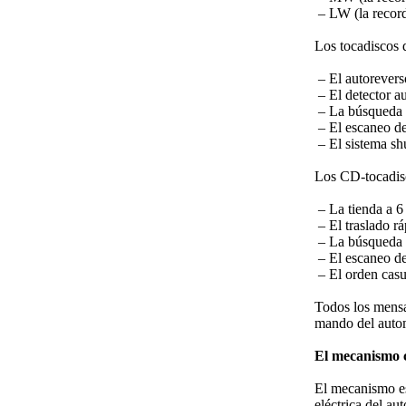
– LW (la record
Los tocadiscos 
– El autorevers
– El detector a
– La búsqueda d
– El escaneo de
– El sistema s
Los CD-tocadis
– La tienda a 6
– El traslado r
– La búsqueda 
– El escaneo de
– El orden casu
Todos los mensaj
mando del auto
El mecanismo c
El mecanismo es
eléctrica del au