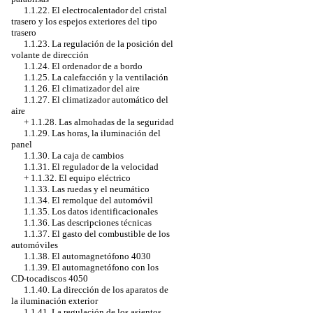
1.1.22. El electrocalentador del cristal
trasero y los espejos exteriores del tipo
trasero
1.1.23. La regulación de la posición del
volante de dirección
1.1.24. El ordenador de a bordo
1.1.25. La calefacción y la ventilación
1.1.26. El climatizador del aire
1.1.27. El climatizador automático del
aire
+
1.1.28. Las almohadas de la seguridad
1.1.29. Las horas, la iluminación del
panel
1.1.30. La caja de cambios
1.1.31. El regulador de la velocidad
+
1.1.32. El equipo eléctrico
1.1.33. Las ruedas y el neumático
1.1.34. El remolque del automóvil
1.1.35. Los datos identificacionales
1.1.36. Las descripciones técnicas
1.1.37. El gasto del combustible de los
automóviles
1.1.38. El automagnetófono 4030
1.1.39. El automagnetófono con los
CD-tocadiscos 4050
1.1.40. La dirección de los aparatos de
la iluminación exterior
1.1.41. La regulación de los asientos