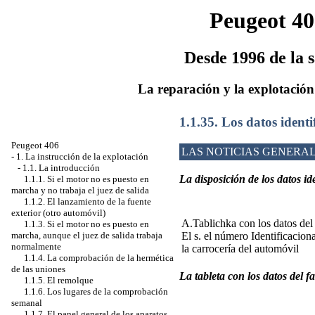
Peugeot 40
Desde 1996 de la s
La reparación y la explotación
1.1.35. Los datos identi
Peugeot 406
LAS NOTICIAS GENERA
-
1. La instrucción de la explotación
-
1.1. La introducción
La disposición de los datos id
1.1.1. Si el motor no es puesto en
marcha y no trabaja el juez de salida
1.1.2. El lanzamiento de la fuente
exterior (otro automóvil)
A.Tablichka con los datos del
1.1.3. Si el motor no es puesto en
El s. el número Identificacion
marcha, aunque el juez de salida trabaja
normalmente
la carrocería del automóvil
1.1.4. La comprobación de la hermética
de las uniones
La tableta con los datos del f
1.1.5. El remolque
1.1.6. Los lugares de la comprobación
semanal
1.1.7. El panel general de los aparatos