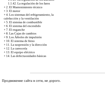
1.1.42. La regulación de los faros
+
2. El Mantenimiento técnico
+
3. El motor
+
4. Los sistemas del refrigeramiento, la
calefacción y la ventilación
+
5. El sistema de combustible
+
6. El sistema del encendido
+
7. El enganche
+
8. Las Cajas de cambios
+
9. Los Árboles de impulsión
+
10. El sistema de freno
+
11. La suspensión y la dirección
+
12. La carrocería
+
13. El equipo eléctrico
+
14. Las defectuosidades básicas
Продвижение сайта в сети, не дорого.