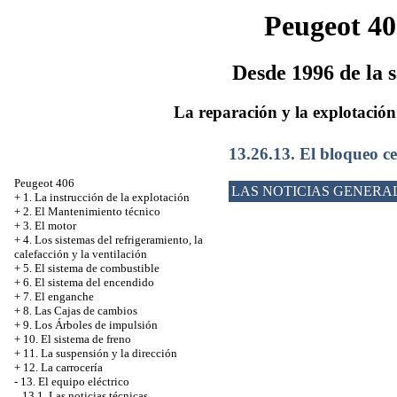
Peugeot 40
Desde 1996 de la s
La reparación y la explotación
13.26.13. El bloqueo ce
Peugeot 406
LAS NOTICIAS GENERA
+
1. La instrucción de la explotación
+
2. El Mantenimiento técnico
+
3. El motor
+
4. Los sistemas del refrigeramiento, la
calefacción y la ventilación
+
5. El sistema de combustible
+
6. El sistema del encendido
+
7. El enganche
+
8. Las Cajas de cambios
+
9. Los Árboles de impulsión
+
10. El sistema de freno
+
11. La suspensión y la dirección
+
12. La carrocería
-
13. El equipo eléctrico
13.1. Las noticias técnicas