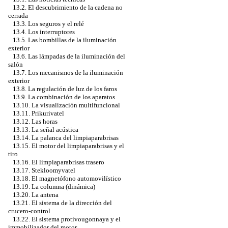
13.2. El descubrimiento de la cadena no
cerrada
13.3. Los seguros y el relé
13.4. Los interruptores
13.5. Las bombillas de la iluminación
exterior
13.6. Las lámpadas de la iluminación del
salón
13.7. Los mecanismos de la iluminación
exterior
13.8. La regulación de luz de los faros
13.9. La combinación de los aparatos
13.10. La visualización multifuncional
13.11. Prikurivatel
13.12. Las horas
13.13. La señal acústica
13.14. La palanca del limpiaparabrisas
13.15. El motor del limpiaparabrisas y el
tiro
13.16. El limpiaparabrisas trasero
13.17. Stekloomyvatel
13.18. El magnetófono automovilístico
13.19. La columna (dinámica)
13.20. La antena
13.21. El sistema de la dirección del
crucero-control
13.22. El sistema protivougonnaya y el
immobilizador del motor