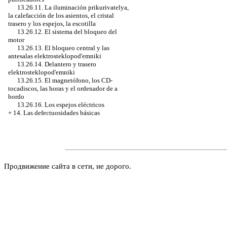
13.26.11. La iluminación prikurivatelya,
la calefacción de los asientos, el cristal
trasero y los espejos, la escotilla
13.26.12. El sistema del bloqueo del
motor
13.26.13. El bloqueo central y las
antesalas elektrosteklopod'emniki
13.26.14. Delantero y trasero
elektrosteklopod'emniki
13.26.15. El magnetófono, los CD-
tocadiscos, las horas y el ordenador de a
bordo
13.26.16. Los espejos eléctricos
+
14. Las defectuosidades básicas
Продвижение сайта в сети, не дорого.