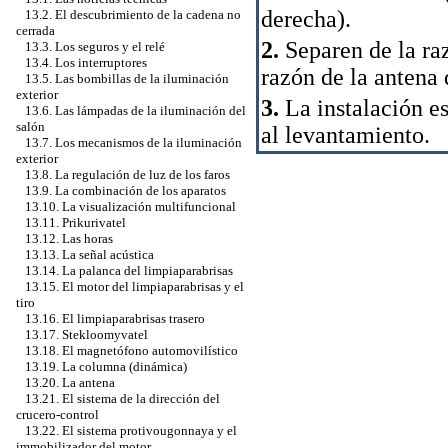
derecha).
13.2. El descubrimiento de la cadena no
cerrada
2.
Separen de la raz
13.3. Los seguros y el relé
13.4. Los interruptores
razón de la antena 
13.5. Las bombillas de la iluminación
exterior
3.
La instalación es
13.6. Las lámpadas de la iluminación del
salón
al levantamiento.
13.7. Los mecanismos de la iluminación
exterior
13.8. La regulación de luz de los faros
13.9. La combinación de los aparatos
13.10. La visualización multifuncional
13.11. Prikurivatel
13.12. Las horas
13.13. La señal acústica
13.14. La palanca del limpiaparabrisas
13.15. El motor del limpiaparabrisas y el
tiro
13.16. El limpiaparabrisas trasero
13.17. Stekloomyvatel
13.18. El magnetófono automovilístico
13.19. La columna (dinámica)
13.20. La antena
13.21. El sistema de la dirección del
crucero-control
13.22. El sistema protivougonnaya y el
immobilizador del motor