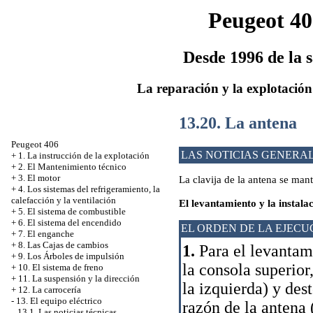
Peugeot 40
Desde 1996 de la s
La reparación y la explotación
13.20. La antena
Peugeot 406
LAS NOTICIAS GENERA
+
1. La instrucción de la explotación
+
2. El Mantenimiento técnico
+
3. El motor
La clavija de la antena se manti
+
4. Los sistemas del refrigeramiento, la
calefacción y la ventilación
El levantamiento y la instala
+
5. El sistema de combustible
+
6. El sistema del encendido
EL ORDEN DE LA EJECU
+
7. El enganche
+
8. Las Cajas de cambios
1.
Para el levantami
+
9. Los Árboles de impulsión
la consola superior,
+
10. El sistema de freno
+
11. La suspensión y la dirección
la izquierda) y dest
+
12. La carrocería
-
13. El equipo eléctrico
razón de la antena (
13.1. Las noticias técnicas