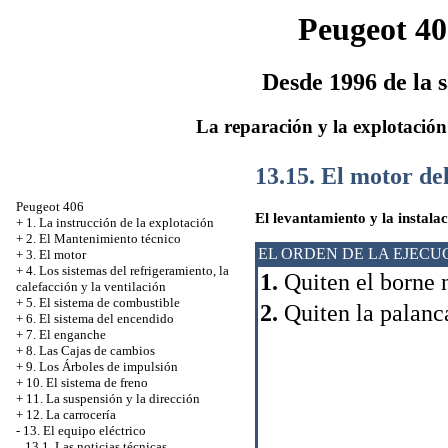
Peugeot 40
Desde 1996 de la s
La reparación y la explotación
13.15. El motor del
Peugeot 406
El levantamiento y la instala
+
1. La instrucción de la explotación
+
2. El Mantenimiento técnico
EL ORDEN DE LA EJECU
+
3. El motor
+
4. Los sistemas del refrigeramiento, la
1.
Quiten el borne 
calefacción y la ventilación
+
5. El sistema de combustible
2.
Quiten la palanca
+
6. El sistema del encendido
+
7. El enganche
+
8. Las Cajas de cambios
+
9. Los Árboles de impulsión
+
10. El sistema de freno
+
11. La suspensión y la dirección
+
12. La carrocería
-
13. El equipo eléctrico
13.1. Las noticias técnicas