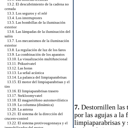
13.2. El descubrimiento de la cadena no
cerrada
13.3. Los seguros y el relé
13.4. Los interruptores
13.5. Las bombillas de la iluminación
exterior
13.6. Las lámpadas de la iluminación del
salón
13.7. Los mecanismos de la iluminación
exterior
13.8. La regulación de luz de los faros
13.9. La combinación de los aparatos
13.10. La visualización multifuncional
13.11. Prikurivatel
13.12. Las horas
13.13. La señal acústica
13.14. La palanca del limpiaparabrisas
13.15. El motor del limpiaparabrisas y el
tiro
13.16. El limpiaparabrisas trasero
13.17. Stekloomyvatel
13.18. El magnetófono automovilístico
13.19. La columna (dinámica)
7.
Destornillen las 
13.20. La antena
por las agujas a la 
13.21. El sistema de la dirección del
crucero-control
limpiaparabrisas y 
13.22. El sistema protivougonnaya y el
immobilizador del motor