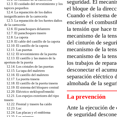
seguridad. El mecanis
12.3. El cuidado del revestimiento y los
el bloque de la direc
tapices pequeños
12.4. La reparación de los daños
Cuando el sistema de 
insignificantes de la carrocería
12.5. La reparación de los fuertes daños
enciende el combusti
de la carrocería
la tensión que hace t
12.6. El parachoques delantero
12.7. El parachoques trasero
mecanismo de la tensi
12.8. La capota
del cinturón de segu
12.9. El cable del castillo de la capota
12.10. El castillo de la capota
mecanismo de la tensi
12.11. Las puertas
12.12. El revestimiento de la puerta
mecanismo de la tensi
12.13. El castillo y las manos de la
los trabajos de repar
apertura de la puerta
12.14. Los cristales de las puertas
desconectar el acumu
12.15. La tapa del maletero
12.16. El castillo del maletero
separación eléctrico 
12.17. La puerta trasera
almohada de la segur
12.18. El castillo de la puerta trasera
12.19. El sistema del bloqueo central
12.20. Eléctrico steklopod'emniki
La prevención
12.21. Los espejos exteriores del tipo
trasero
12.22. Frontal y trasero ha caído
Ante la ejecución de 
12.23. Luc
12.24. Las placas y el emblema
de seguridad descone
12.25. Los asientos