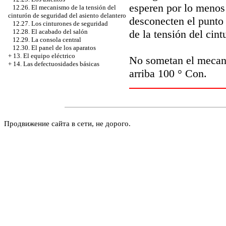
esperen por lo menos 
12.26. El mecanismo de la tensión del
cinturón de seguridad del asiento delantero
desconecten el punto 
12.27. Los cinturones de seguridad
de la tensión del cin
12.28. El acabado del salón
12.29. La consola central
12.30. El panel de los aparatos
+
13. El equipo eléctrico
No sometan el mecani
+
14. Las defectuosidades básicas
arriba 100 ° Con.
Продвижение сайта в сети, не дорого.