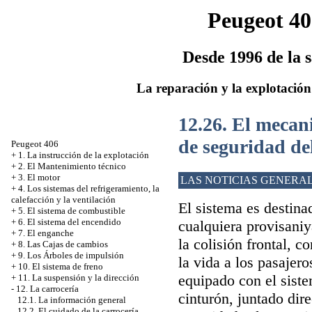
Peugeot 40
Desde 1996 de la s
La reparación y la explotación
12.26. El mecan
de seguridad del
Peugeot 406
+
1. La instrucción de la explotación
+
2. El Mantenimiento técnico
+
3. El motor
LAS NOTICIAS GENERA
+
4. Los sistemas del refrigeramiento, la
calefacción y la ventilación
El sistema es destina
+
5. El sistema de combustible
+
6. El sistema del encendido
cualquiera provisaniy
+
7. El enganche
la colisión frontal, 
+
8. Las Cajas de cambios
+
9. Los Árboles de impulsión
la vida a los pasajer
+
10. El sistema de freno
equipado con el sist
+
11. La suspensión y la dirección
-
12. La carrocería
cinturón, juntado dire
12.1. La información general
12.2. El cuidado de la carrocería