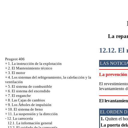
La repar
12.12. El
Peugeot 406
LAS NOTICI
+
1. La instrucción de la explotación
+
2. El Mantenimiento técnico
+
3. El motor
La prevención
+
4. Los sistemas del refrigeramiento, la calefacción y la
ventilación
El revestimiento
+
5. El sistema de combustible
levantamiento d
+
6. El sistema del encendido
+
7. El enganche
+
8. Las Cajas de cambios
El levantamien
+
9. Los Árboles de impulsión
+
10. El sistema de freno
EL ORDEN D
+
11. La suspensión y la dirección
1.
Quiten el bo
-
12. La carrocería
12.1. La información general
La puerta del
12.2. El cuidado de la carrocería