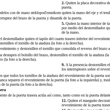
2.
Quiten la placa decorativa del
puerta.
delos con de mano steklopod'emnikom quiten la mano del eje y el tend
erruptor del brazo de la puerta y dinamik de la puerta.
5.
Quiten la mano interior de la 
por medio del destornillador q
de la mano.
 destornillador quiten el tapón del cuarto trasero inferior del revestimien
tornillen el tornillo de la atadura (la foto a la derecha).
estimiento y destornillen el tornillo que consolida el reverso del brazo a
a destapen el bolsillo del brazo, destornillen el tornillo de la atadura (la
zo (la foto a la derecha).
9.
A la presencia destornillen el
los interruptores sobre el reves
que todos los tornillos de la atadura del revestimiento de la puerta so
anca separen el revestimiento de la puerta (la foto a la izquierda) y, tra
n de la puerta (la foto a la derecha).
sera
iento de la puerta trasera actúa así como, tanto como en la puerta delant
12.
Quiten el manguito decorativ
revestimiento de la puerta trase