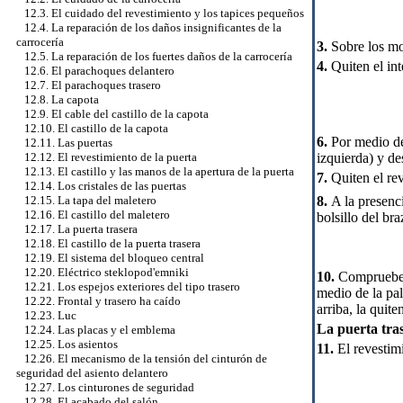
12.3. El cuidado del revestimiento y los tapices pequeños
12.4. La reparación de los daños insignificantes de la
carrocería
3.
Sobre los mo
12.5. La reparación de los fuertes daños de la carrocería
4.
Quiten el int
12.6. El parachoques delantero
12.7. El parachoques trasero
12.8. La capota
12.9. El cable del castillo de la capota
12.10. El castillo de la capota
6.
Por medio del
12.11. Las puertas
izquierda) y des
12.12. El revestimiento de la puerta
12.13. El castillo y las manos de la apertura de la puerta
7.
Quiten el rev
12.14. Los cristales de las puertas
8.
A la presenci
12.15. La tapa del maletero
12.16. El castillo del maletero
bolsillo del bra
12.17. La puerta trasera
12.18. El castillo de la puerta trasera
12.19. El sistema del bloqueo central
12.20. Eléctrico steklopod'emniki
10.
Comprueben 
12.21. Los espejos exteriores del tipo trasero
medio de la pal
12.22. Frontal y trasero ha caído
arriba, la quite
12.23. Luc
La puerta tra
12.24. Las placas y el emblema
12.25. Los asientos
11.
El revestim
12.26. El mecanismo de la tensión del cinturón de
seguridad del asiento delantero
12.27. Los cinturones de seguridad
12.28. El acabado del salón