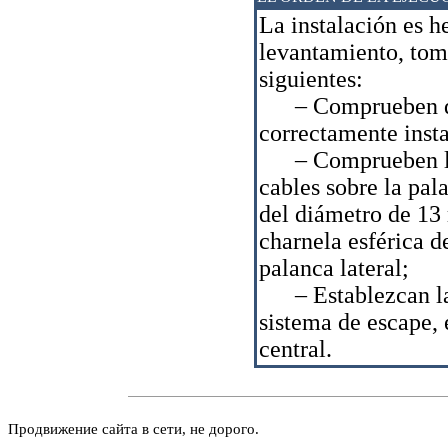
La instalación es h
levantamiento, to
siguientes:
– Comprueben que 
correctamente inst
– Comprueben la c
cables sobre la pala
del diámetro de 13 
charnela esférica 
palanca lateral;
– Establezcan las 
sistema de escape, e
central.
Продвижение сайта в сети, не дорого.