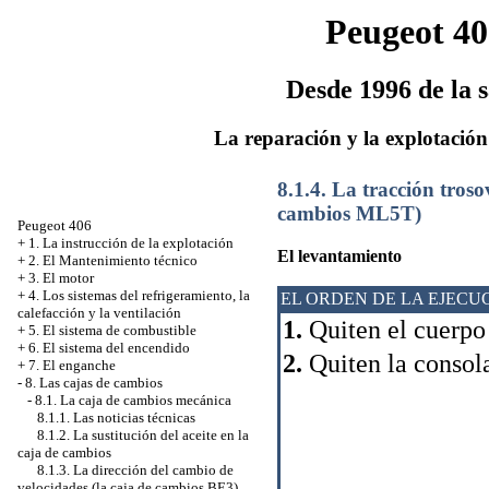
Peugeot 40
Desde 1996 de la s
La reparación y la explotación
8.1.4. La tracción troso
cambios ML5T)
Peugeot 406
+
1. La instrucción de la explotación
El levantamiento
+
2. El Mantenimiento técnico
+
3. El motor
+
4. Los sistemas del refrigeramiento, la
EL ORDEN DE LA EJECU
calefacción y la ventilación
1.
Quiten el cuerpo 
+
5. El sistema de combustible
+
6. El sistema del encendido
2.
Quiten la consola
+
7. El enganche
-
8. Las cajas de cambios
-
8.1. La caja de cambios mecánica
8.1.1. Las noticias técnicas
8.1.2. La sustitución del aceite en la
caja de cambios
8.1.3. La dirección del cambio de
velocidades (la caja de cambios BE3)