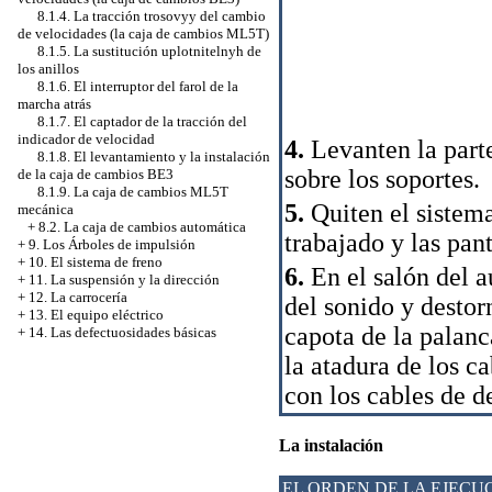
8.1.4. La tracción trosovyy del cambio
de velocidades (la caja de cambios ML5T)
8.1.5. La sustitución uplotnitelnyh de
los anillos
8.1.6. El interruptor del farol de la
marcha atrás
8.1.7. El captador de la tracción del
indicador de velocidad
4.
Levanten la parte
8.1.8. El levantamiento y la instalación
sobre los soportes.
de la caja de cambios ВЕ3
8.1.9. La caja de cambios ML5T
5.
Quiten el sistema
mecánica
+
8.2. La caja de cambios automática
trabajado y las pan
+
9. Los Árboles de impulsión
+
10. El sistema de freno
6.
En el salón del a
+
11. La suspensión y la dirección
+
12. La carrocería
del sonido y destor
+
13. El equipo eléctrico
capota de la palanc
+
14. Las defectuosidades básicas
la atadura de los c
con los cables de d
La instalación
EL ORDEN DE LA EJECU