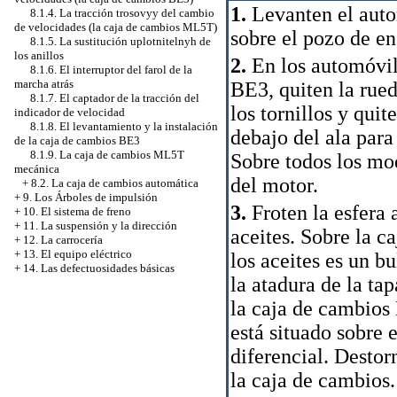
1.
Levanten el auto
8.1.4. La tracción trosovyy del cambio
de velocidades (la caja de cambios ML5T)
sobre el pozo de en
8.1.5. La sustitución uplotnitelnyh de
los anillos
2.
En los automóvile
8.1.6. El interruptor del farol de la
marcha atrás
ВЕ3, quiten la rued
8.1.7. El captador de la tracción del
los tornillos y quit
indicador de velocidad
8.1.8. El levantamiento y la instalación
debajo del ala para 
de la caja de cambios ВЕ3
8.1.9. La caja de cambios ML5T
Sobre todos los mo
mecánica
del motor.
+
8.2. La caja de cambios automática
+
9. Los Árboles de impulsión
3.
Froten la esfera 
+
10. El sistema de freno
+
11. La suspensión y la dirección
aceites. Sobre la c
+
12. La carrocería
+
13. El equipo eléctrico
los aceites es un b
+
14. Las defectuosidades básicas
la atadura de la ta
la caja de cambios 
está situado sobre e
diferencial. Destorn
la caja de cambios.