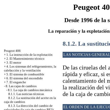
Peugeot 40
Desde 1996 de la s
La reparación y la explotación
8.1.2. La sustituc
Peugeot 406
LAS NOTICIAS GENERA
+
1. La instrucción de la explotación
+
2. El Mantenimiento técnico
+
3. El motor
De las ciruelas del 
+
4. Los sistemas del refrigeramiento, la
calefacción y la ventilación
rápida y eficaz, si 
+
5. El sistema de combustible
+
6. El sistema del encendido
calentamiento del m
+
7. El enganche
la realización del v
-
8. Las cajas de cambios
-
8.1. La caja de cambios mecánica
de la caja de cambi
8.1.1. Las noticias técnicas
8.1.2. La sustitución del aceite en la
caja de cambios
8.1.3. La dirección del cambio de
EL ORDEN DE LA EJECU
velocidades (la caja de cambios BE3)